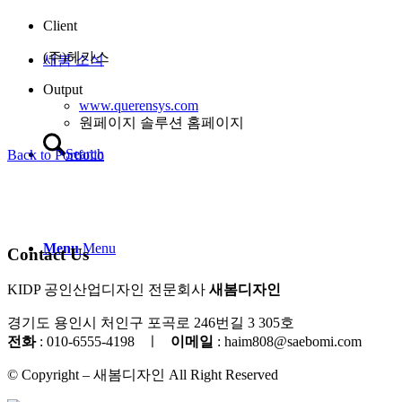
Client
(주)헤카스
새봄 소식
Output
www.querensys.com
원페이지 솔루션 홈페이지
Search
Back to Portfolio
Menu
Menu
Contact Us
KIDP 공인산업디자인 전문회사
새봄디자인
경기도 용인시 처인구 포곡로 246번길 3 305호
전화
: 010-6555-4198
ㅣ
이메일
: haim808@saebomi.com
© Copyright – 새봄디자인 All Right Reserved