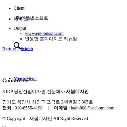
Client
(주)엔토빌소프트
새봄 소식
Output
www.entobilsoft.com
반응형 홈페이지로 리뉴얼
Search
Back to Portfolio
Menu
Menu
Contact Us
KIDP 공인산업디자인 전문회사
새봄디자인
경기도 용인시 처인구 포곡로 246번길 3 305호
전화
: 010-6555-4198
ㅣ
이메일
: haim808@saebomi.com
© Copyright – 새봄디자인 All Right Reserved